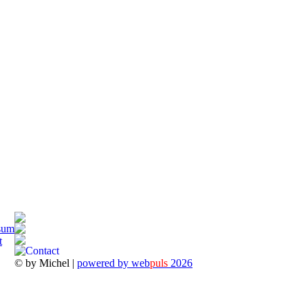
sum
t
© by Michel |
powered by web
puls
2026